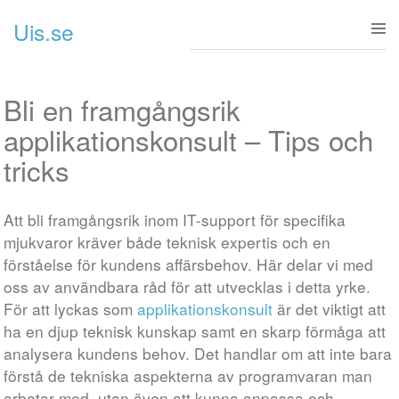
Gå till innehåll
Uis.se
Bli en framgångsrik
applikationskonsult – Tips och
tricks
Att bli framgångsrik inom IT-support för specifika
mjukvaror kräver både teknisk expertis och en
förståelse för kundens affärsbehov. Här delar vi med
oss av användbara råd för att utvecklas i detta yrke.
För att lyckas som
applikationskonsult
är det viktigt att
ha en djup teknisk kunskap samt en skarp förmåga att
analysera kundens behov. Det handlar om att inte bara
förstå de tekniska aspekterna av programvaran man
arbetar med, utan även att kunna anpassa och